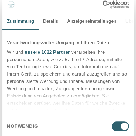
Zustimmung
Details
Anzeigeneinstellungen
Über
Verantwortungsvoller Umgang mit Ihren Daten
Wir und
unsere 1022 Partner
verarbeiten Ihre
persönlichen Daten, wie z. B. Ihre IP-Adresse, mithilfe
von Technologien wie Cookies, um Informationen auf
Ihrem Gerät zu speichern und darauf zuzugreifen und so
personalisierte Werbung und Inhalte, Messungen von
Werbung und Inhalten, Zielgruppenforschung sowie
Entwicklung von Angeboten zu ermöglichen. Sie
entscheiden darüber, wer Ihre Daten für welche Zwecke
nutzt. Sie können Ihre Einwilligung jederzeit über die
Cookie-Erklärung oder durch Klicken auf das Privacy
Einwilligungsauswahl
Trigger Symbol ändern oder widerrufen
NOTWENDIG