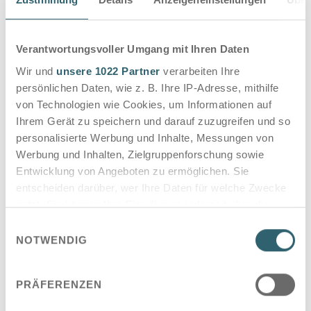
Verantwortungsvoller Umgang mit Ihren Daten
Wir und
unsere 1022 Partner
verarbeiten Ihre
persönlichen Daten, wie z. B. Ihre IP-Adresse, mithilfe
von Technologien wie Cookies, um Informationen auf
Ihrem Gerät zu speichern und darauf zuzugreifen und so
personalisierte Werbung und Inhalte, Messungen von
Werbung und Inhalten, Zielgruppenforschung sowie
Entwicklung von Angeboten zu ermöglichen. Sie
entscheiden darüber, wer Ihre Daten für welche Zwecke
nutzt. Sie können Ihre Einwilligung jederzeit über die
Cookie-Erklärung oder durch Klicken auf das Privacy
Einwilligungsauswahl
Trigger Symbol ändern oder widerrufen
NOTWENDIG
Wenn Sie es erlauben, würden wir auch gerne:
PRÄFERENZEN
Informationen über Ihre geografische Lage erfassen,
welche bis auf einige Meter genau sein können