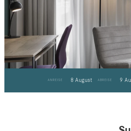
8
August
9
Au
ANREISE
ABREISE
Su