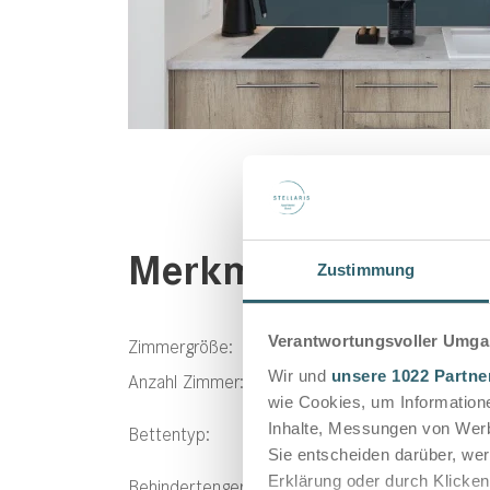
Merkmale
Zustimmung
Verantwortungsvoller Umgan
Zimmergröße:
32 
Wir und
unsere 1022 Partne
Anzahl Zimmer:
10
wie Cookies, um Information
1,6
Inhalte, Messungen von Werb
Bettentyp:
0,9
Sie entscheiden darüber, wer
Erklärung oder durch Klicken
Behindertengerecht:
--