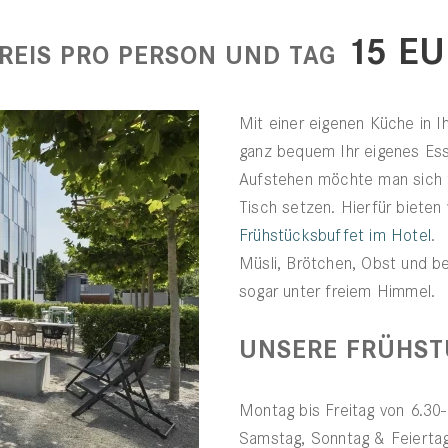
15 EU
REIS PRO PERSON UND TAG
Mit einer eigenen Küche in 
ganz bequem Ihr eigenes Es
Aufstehen möchte man sich 
Tisch setzen. Hierfür bieten 
Frühstücksbuffet im Hotel
. 
Müsli, Brötchen, Obst und b
sogar unter freiem Himmel.
UNSERE FRÜHST
Montag bis Freitag von 6.30
Samstag, Sonntag & Feiertag