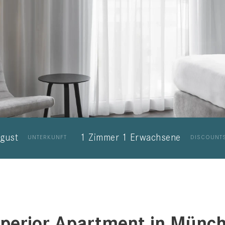
gust
1 Zimmer
1 Erwachsene
UNTERKUNFT
DISCOUNT
perior Apartment in Münc