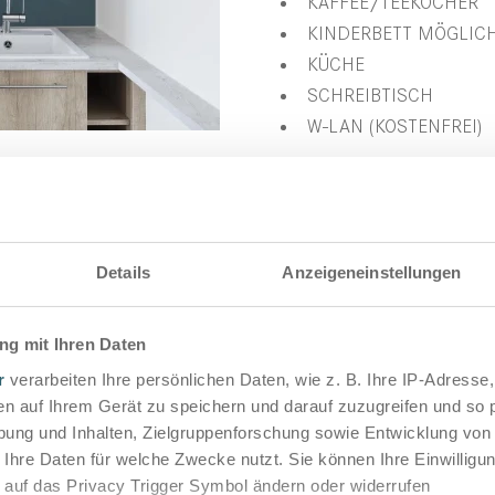
KAFFEE/TEEKOCHER
KINDERBETT MÖGLIC
KÜCHE
SCHREIBTISCH
W-LAN (KOSTENFREI)
Details
Anzeigeneinstellungen
g mit Ihren Daten
m²
r
verarbeiten Ihre persönlichen Daten, wie z. B. Ihre IP-Adresse,
en auf Ihrem Gerät zu speichern und darauf zuzugreifen und so 
0m*2,00m (Doublebed) &
ung und Inhalten, Zielgruppenforschung sowie Entwicklung von
0m*2,00m (Twinbed)
 Ihre Daten für welche Zwecke nutzt. Sie können Ihre Einwilligun
 auf das Privacy Trigger Symbol ändern oder widerrufen